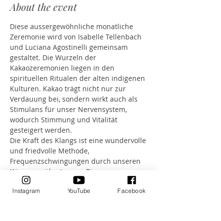
About the event
Diese aussergewöhnliche monatliche 
Zeremonie wird von Isabelle Tellenbach 
und Luciana Agostinelli gemeinsam 
gestaltet. Die Wurzeln der 
Kakaozeremonien liegen in den 
spirituellen Ritualen der alten indigenen 
Kulturen. Kakao trägt nicht nur zur 
Verdauung bei, sondern wirkt auch als 
Stimulans für unser Nervensystem, 
wodurch Stimmung und Vitalität 
gesteigert werden.
Die Kraft des Klangs ist eine wundervolle 
und friedvolle Methode, 
Frequenzschwingungen durch unseren 
Körper zu übertragen. Diese 
Schwingungen versetzen uns in einen 
Instagram
YouTube
Facebook
Zustand der inneren Ruhe, des 
Gleichgewichts und der Gesundheit. Mit 
einem Körper, der zu 70% aus Wasser 