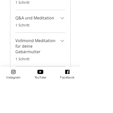
.
1 Schritt
Q&A und Meditation
.
1 Schritt
Vollmond Meditation
für deine
Gebärmutter
.
1 Schritt
Meditation (Audio)
Instagram
YouTube
Facebook
mit Musik
.
1 Schritt
Preis