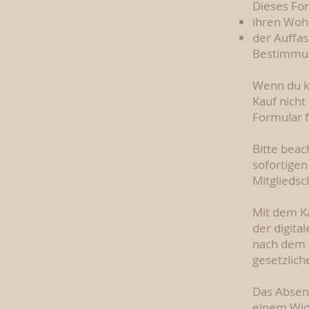
Dieses For
ihren Wohn
der Auffas
Bestimmun
Wenn du ke
Kauf nicht
Formular f
Bitte beac
sofortigen 
Mitgliedsc
Mit dem Ka
der digita
nach dem K
gesetzlich
Das Absend
einem Wide