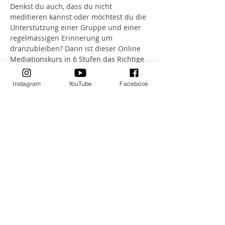
Denkst du auch, dass du nicht 
meditieren kannst oder möchtest du die 
Unterstützung einer Gruppe und einer 
regelmässigen Erinnerung um 
dranzubleiben? Dann ist dieser Online 
Mediationskurs in 6 Stufen das Richtige 
für dich. Step für Step gehen wir 
zusammen und schauen uns auch 
Instagram
YouTube
Facebook
verschiedene Meditationstechniken an. 
(inkl. LIVE Meditation).
Online (mit Aufzeichnung) 6 TEILE - 
Sichere dir jetzt deinen Platz für nur CHF 
133.-
Buchen
Diese Veranstaltung teilen